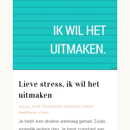
Lieve stress, ik wil het
uitmaken
aug 31, 2018
|
bewustzijn
,
meditatie
,
online
mediteren
,
stress
Je hebt een drukke werkdag gehad. Zoals
eigenlijk iedere dag. Je bent constant aan