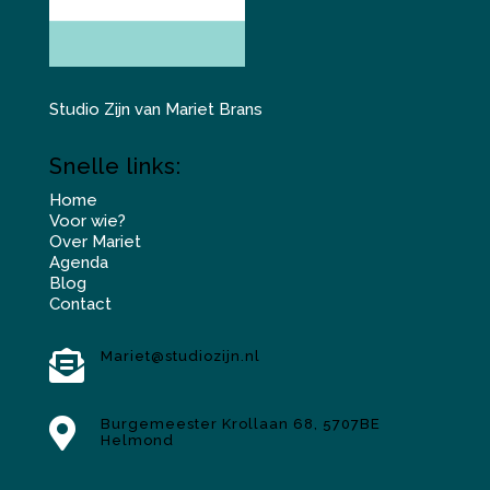
Studio Zijn van Mariet Brans
Snelle links:
Home
Voor wie?
Over Mariet
Agenda
Blog
Contact

Mariet@studiozijn.nl

Burgemeester Krollaan 68, 5707BE
Helmond