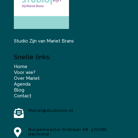
Studio Zijn van Mariet Brans
Snelle links:
Home
Voor wie?
Over Mariet
Agenda
Blog
Contact

Mariet@studiozijn.nl

Burgemeester Krollaan 68, 5707BE
Helmond