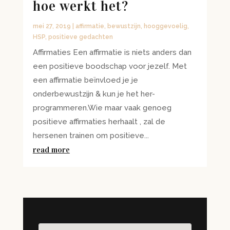
hoe werkt het?
mei 27, 2019
|
affirmatie
,
bewustzijn
,
hooggevoelig
,
HSP
,
positieve gedachten
Affirmaties Een affirmatie is niets anders dan
een positieve boodschap voor jezelf. Met
een affirmatie beïnvloed je je
onderbewustzijn & kun je het her-
programmeren.Wie maar vaak genoeg
positieve affirmaties herhaalt , zal de
hersenen trainen om positieve...
read more